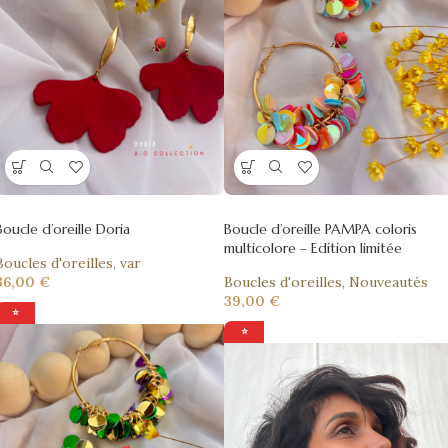
Boucle d’oreille Doria
Boucle d’oreille PAMPA coloris
multicolore – Edition limitée
Boucles d'oreilles
,
var
36,00
€
Boucles d'oreilles
,
Nouveautés
39,00
€
⭐
⭐