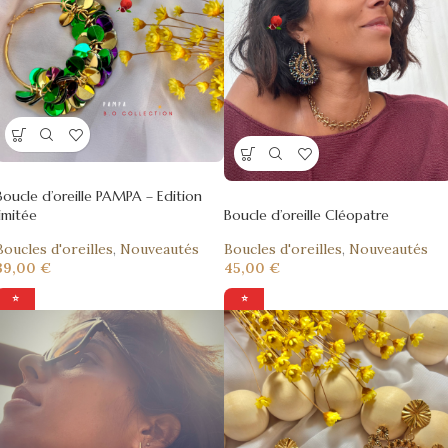
Boucle d’oreille PAMPA – Edition
limitée
Boucle d’oreille Cléopatre
Boucles d'oreilles
,
Nouveautés
Boucles d'oreilles
,
Nouveautés
39,00
€
45,00
€
⭐
⭐