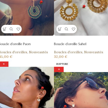
Boucle d’oreille Paon
Boucle d’oreille Sahel
Boucles d'oreilles
,
Nouveautés
Boucles d'oreilles
,
Nouveautés
45,00
€
32,00
€
⭐
RUPTURE
⭐