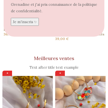
Grenadine et j'ai pris connaissance de la politique
de confidentialité.
Boucle d’oreille Doria
Boucle d’oreille PAMPA coloris
multicolore – Edition limitée
Boucles d'oreilles
,
var
36,00
€
Boucles d'oreilles
,
Nouveautés
39,00
€
Meilleures ventes
Text after title text example
⭐
⭐