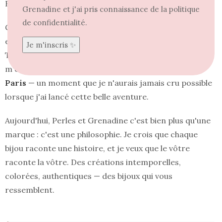
Réunion.
Grenadine et j'ai pris connaissance de la politique
de confidentialité.
Ce qui a commencé comme une passion personnelle
est devenu une véritable aventure entrepreneuriale.
Trois ans plus tard, mes petites créations colorées
m'ont menée aux
Galeries Lafayette Haussmann à
Paris
— un moment que je n'aurais jamais cru possible
lorsque j'ai lancé cette belle aventure.
Aujourd'hui, Perles et Grenadine c'est bien plus qu'une
marque : c'est une philosophie. Je crois que chaque
bijou raconte une histoire, et je veux que le vôtre
raconte la vôtre. Des créations intemporelles,
colorées, authentiques — des bijoux qui vous
ressemblent.