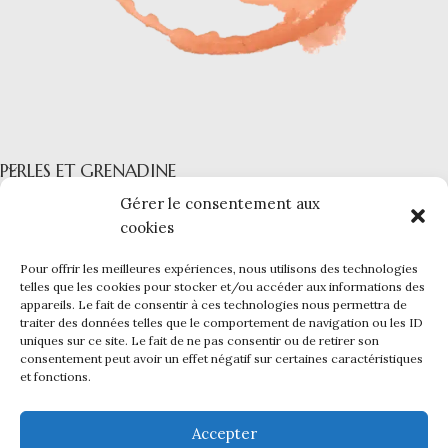
PERLES ET GRENADINE
Gérer le consentement aux
NAVIGATION
cookies
COLLECTIONS
Pour offrir les meilleures expériences, nous utilisons des technologies
telles que les cookies pour stocker et/ou accéder aux informations des
INFORMATIONS
appareils. Le fait de consentir à ces technologies nous permettra de
traiter des données telles que le comportement de navigation ou les ID
PERLES ET GRENADINE
|
Mentions légales -
CGV -
CGU -
uniques sur ce site. Le fait de ne pas consentir ou de retirer son
Confidentialité -
Cookies
consentement peut avoir un effet négatif sur certaines caractéristiques
Ce site a été financé par l’Union Européenne dans le cadre du
et fonctions.
programme FEDER-FSE+ Réunion dont l’Autorité de gestion est la
Région Réunion. L’Europe s’engage à La Réunion avec le fonds
Accepter
FEDER et le
Kap Numérik
.