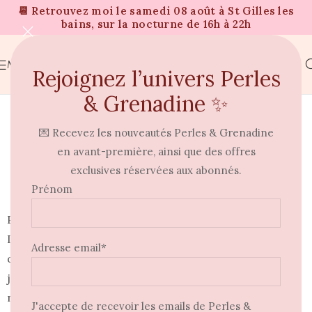
📆 Retrouvez moi le samedi 08 août à St Gilles les
bains, sur la nocturne de 16h à 22h
MENU
Rejoignez l’univers Perles
& Grenadine ✨
L'histoire
💌 Recevez les nouveautés Perles & Grenadine
Révéler sa personnalité par le bijou
en avant-première, ainsi que des offres
que l'on porte
exclusives réservées aux abonnés.
Prénom
Perles et Grenadine est née d'un virage imprévu.
Ingénieur ergonome de formation, j'ai décidé un jour
Adresse email*
de suivre mon cœur plutôt que mon diplôme. En 2021,
j'ai commencé à créer mes propres bijoux, puisant
naturellement mes inspirations dans mon île natale, La
J'accepte de recevoir les emails de Perles &