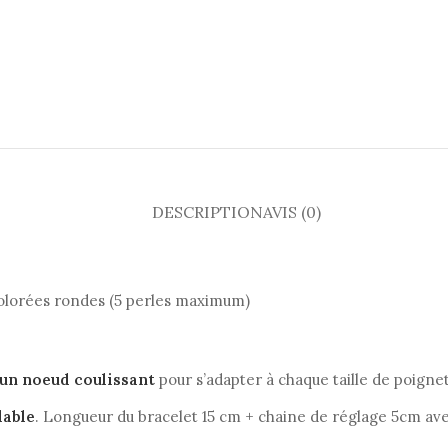
DESCRIPTION
AVIS (0)
 colorées rondes (5 perles maximum)
 un noeud coulissant
pour s’adapter à chaque taille de poigne
dable
. Longueur du bracelet 15 cm + chaine de réglage 5cm ave