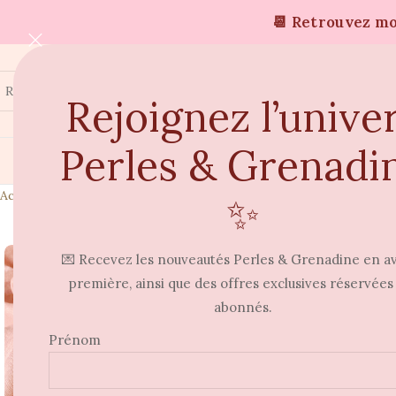
📆 Retrouvez moi
Rejoignez l’unive
Perles & Grenadi
Accueil
Bracelets
Bracelet MotsDoux PERSONNALISABLE
✨
⭐
💌 Recevez les nouveautés Perles & Grenadine en a
première, ainsi que des offres exclusives réservées
abonnés.
Prénom