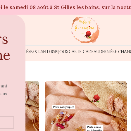
 le samedi 08 août à St Gilles les bains, sur la noct
rs
ne
NOUVEAUTÉS
BEST-SELLERS
BIJOUX
CARTE CADEAU
DERNIÈRE CHAN
vant-
 aux