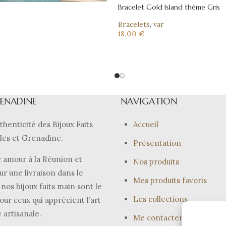
Bracelet Gold Island thème Gris
Bracelets
,
var
18,00
€
RENADINE
NAVIGATION
thenticité des Bijoux Faits
Accueil
les et Grenadine.
Présentation
 amour à la Réunion et
Nos produits
ur une livraison dans le
Mes produits favoris
nos bijoux faits main sont le
Les collections
our ceux qui apprécient l’art
e artisanale.
Me contacter