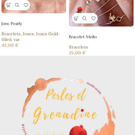
Jonc Pearly
Bracelets
,
Joncs
,
Joncs Gold-
Bracelet Mello
filled
,
var
42,00
€
Bracelets
25,00
€