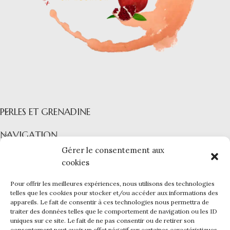
PERLES ET GRENADINE
NAVIGATION
Gérer le consentement aux
COLLECTIONS
cookies
INFORMATIONS
Pour offrir les meilleures expériences, nous utilisons des technologies
telles que les cookies pour stocker et/ou accéder aux informations des
PERLES ET GRENADINE
|
Mentions légales -
CGV -
CGU -
appareils. Le fait de consentir à ces technologies nous permettra de
Confidentialité -
Cookies
traiter des données telles que le comportement de navigation ou les ID
Ce site a été financé par l’Union Européenne dans le cadre du
uniques sur ce site. Le fait de ne pas consentir ou de retirer son
programme FEDER-FSE+ Réunion dont l’Autorité de gestion est la
consentement peut avoir un effet négatif sur certaines caractéristiques