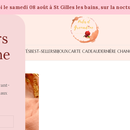
 le samedi 08 août à St Gilles les bains, sur la noct
rs
ne
NOUVEAUTÉS
BEST-SELLERS
BIJOUX
CARTE CADEAU
DERNIÈRE CHAN
vant-
 aux