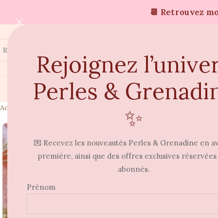
📆 Retrouvez moi
Rejoignez l’unive
Perles & Grenadi
Accueil
Bagues
Bague Stella
✨
💌 Recevez les nouveautés Perles & Grenadine en a
première, ainsi que des offres exclusives réservées
abonnés.
Prénom