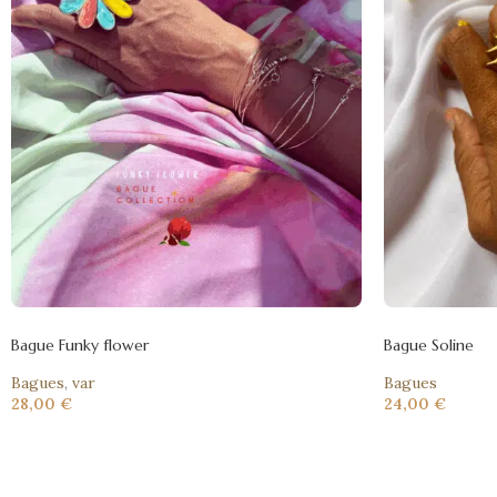
Bague Funky flower
Bague Soline
Bagues
,
var
Bagues
28,00
€
24,00
€