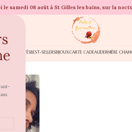
 le samedi 08 août à St Gilles les bains, sur la noct
rs
ne
NOUVEAUTÉS
BEST-SELLERS
BIJOUX
CARTE CADEAU
DERNIÈRE CHAN
vant-
 aux