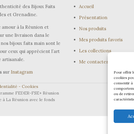
thenticité des Bijoux Faits
Accueil
les et Grenadine.
Présentation
 amour à la Réunion et
Nos produits
ur une livraison dans le
Mes produits favoris
nos bijoux faits main sont le
Les collections
our ceux qui apprécient l’art
e artisanale.
Me contacter
s sur
Instagram
Pour offrir 
cookies pou
consentir à
entialité -
Cookies
comportemen
programme FEDER-FSE+ Réunion
ou de retire
e à La Réunion avec le fonds
caractéristi
Ac