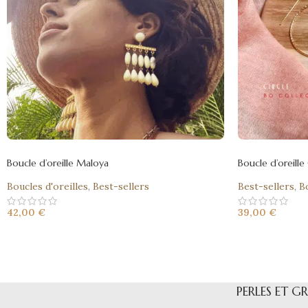
Boucle d’oreille Maloya
Boucle d’oreille 
Boucles d'oreilles
,
Best-sellers
Best-sellers
,
B
42,00
€
39,00
€
PERLES ET G