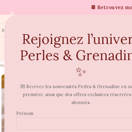
📆 Retrouvez moi
Rejoignez l’unive
Perles & Grenadi
Accueil
Boucles d'oreilles
Boucle d’oreille Coeurly
✨
💌 Recevez les nouveautés Perles & Grenadine en a
première, ainsi que des offres exclusives réservées
abonnés.
Prénom