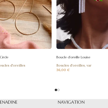
Circle
Boucle d’oreille Louise
oucles d'oreilles
Boucles d'oreilles
,
var
36,00
€
RENADINE
NAVIGATION