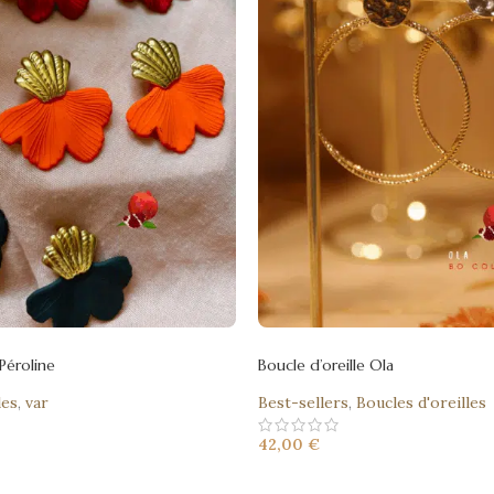
 Péroline
Boucle d’oreille Ola
les
,
var
Best-sellers
,
Boucles d'oreilles
42,00
€