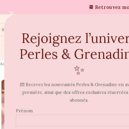
📆 Retrouvez moi
Rejoignez l’unive
Perles & Grenadi
Accueil
Boucles d'oreilles
Boucle d’oreille Léone
✨
⭐
💌 Recevez les nouveautés Perles & Grenadine en a
première, ainsi que des offres exclusives réservées
abonnés.
Prénom