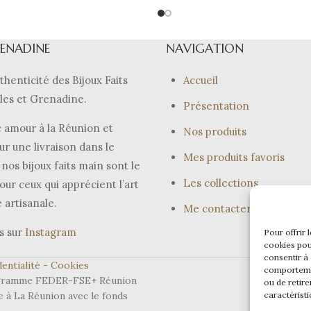
RENADINE
NAVIGATION
thenticité des Bijoux Faits
Accueil
les et Grenadine.
Présentation
 amour à la Réunion et
Nos produits
ur une livraison dans le
Mes produits favoris
nos bijoux faits main sont le
Les collections
our ceux qui apprécient l’art
e artisanale.
Me contacter
s sur
Instagram
Pour offrir 
cookies pou
consentir à
entialité -
Cookies
comportemen
programme FEDER-FSE+ Réunion
ou de retire
caractéristi
e à La Réunion avec le fonds