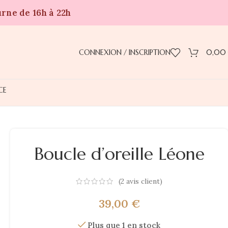
urne de 16h à 22h
CONNEXION / INSCRIPTION
0,00
CE
Boucle d’oreille Léone
(
2
avis client)
39,00
€
Plus que 1 en stock