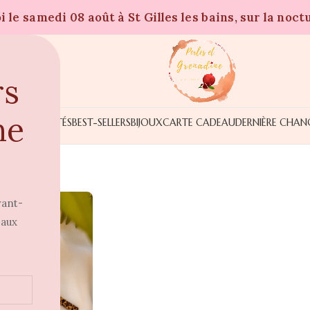
 le samedi 08 août à St Gilles les bains, sur la noct
rs
ne
NOUVEAUTÉS
BEST-SELLERS
BIJOUX
CARTE CADEAU
DERNIÈRE CHAN
vant-
 aux