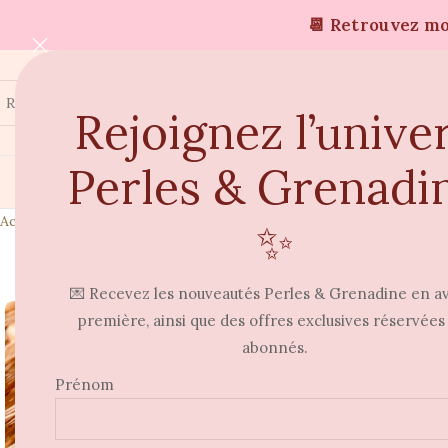
📆 Retrouvez moi
Rejoignez l’unive
Perles & Grenadi
Accueil
Boucles d'oreilles
Boucle d’oreille Maho
✨
RUPTURE
⭐
💌 Recevez les nouveautés Perles & Grenadine en a
première, ainsi que des offres exclusives réservées
abonnés.
Prénom