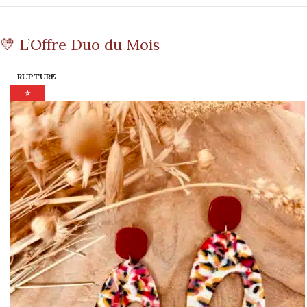
💛 L’Offre Duo du Mois
RUPTURE
⭐