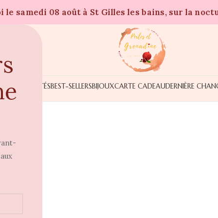
 le samedi 08 août à St Gilles les bains, sur la noct
rs
ne
NOUVEAUTÉS
BEST-SELLERS
BIJOUX
CARTE CADEAU
DERNIÈRE CHAN
vant-
 aux