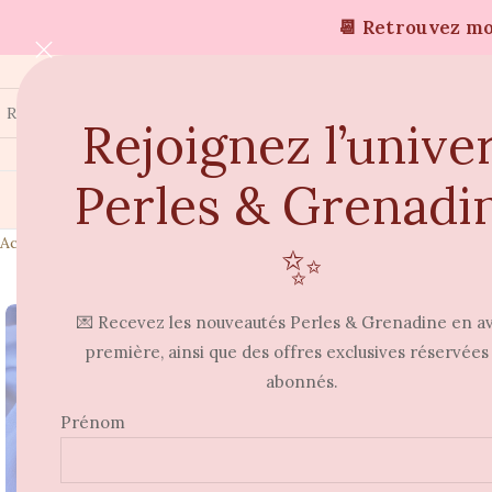
📆 Retrouvez moi
Rejoignez l’unive
Perles & Grenadi
Accueil
Boucles d'oreilles
Boucle d’oreille Piopa – EDITION LIM
✨
⭐
💌 Recevez les nouveautés Perles & Grenadine en a
première, ainsi que des offres exclusives réservées
abonnés.
Prénom