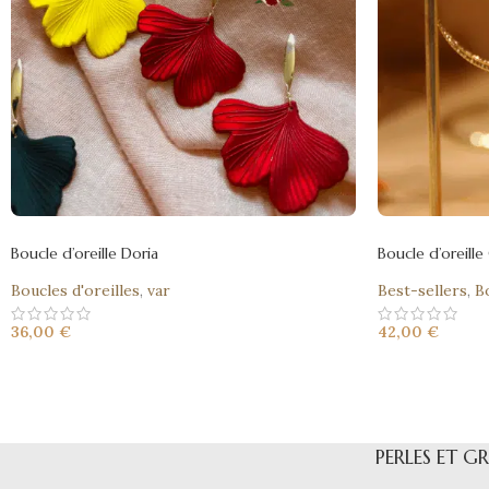
Boucle d’oreille Doria
Boucle d’oreille
Boucles d'oreilles
,
var
Best-sellers
,
B
36,00
€
42,00
€
PERLES ET G