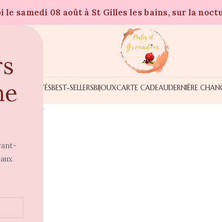
 le samedi 08 août à St Gilles les bains, sur la noct
rs
ne
NOUVEAUTÉS
BEST-SELLERS
BIJOUX
CARTE CADEAU
DERNIÈRE CHAN
ITEE
vant-
 aux