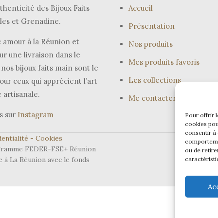
thenticité des Bijoux Faits
Accueil
les et Grenadine.
Présentation
 amour à la Réunion et
Nos produits
ur une livraison dans le
Mes produits favoris
nos bijoux faits main sont le
Les collections
our ceux qui apprécient l’art
e artisanale.
Me contacter
s sur
Instagram
Pour offrir 
cookies pou
consentir à
entialité -
Cookies
comportemen
programme FEDER-FSE+ Réunion
ou de retire
e à La Réunion avec le fonds
caractéristi
Ac