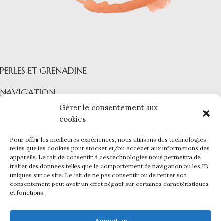
PERLES ET GRENADINE
NAVIGATION
Gérer le consentement aux
COLLECTIONS
cookies
INFORMATIONS
Pour offrir les meilleures expériences, nous utilisons des technologies
PERLES ET GRENADINE
|
Mentions légales -
CGV -
CGU -
telles que les cookies pour stocker et/ou accéder aux informations des
appareils. Le fait de consentir à ces technologies nous permettra de
Confidentialité -
Cookies
traiter des données telles que le comportement de navigation ou les ID
Ce site a été financé par l’Union Européenne dans le cadre du
uniques sur ce site. Le fait de ne pas consentir ou de retirer son
programme FEDER-FSE+ Réunion dont l’Autorité de gestion est la
consentement peut avoir un effet négatif sur certaines caractéristiques
Région Réunion. L’Europe s’engage à La Réunion avec le fonds
et fonctions.
FEDER et le
Kap Numérik
.
Création du site internet et infogérance par
Reunioweb
.
Accepter