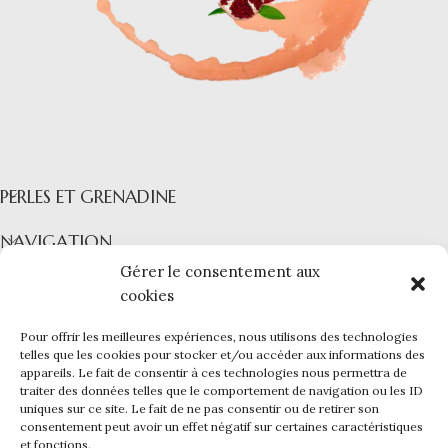
PERLES ET GRENADINE
NAVIGATION
Gérer le consentement aux
COLLECTIONS
cookies
INFORMATIONS
Pour offrir les meilleures expériences, nous utilisons des technologies
PERLES ET GRENADINE
|
Mentions légales -
CGV -
CGU -
telles que les cookies pour stocker et/ou accéder aux informations des
appareils. Le fait de consentir à ces technologies nous permettra de
Confidentialité -
Cookies
traiter des données telles que le comportement de navigation ou les ID
Ce site a été financé par l’Union Européenne dans le cadre du
uniques sur ce site. Le fait de ne pas consentir ou de retirer son
programme FEDER-FSE+ Réunion dont l’Autorité de gestion est la
consentement peut avoir un effet négatif sur certaines caractéristiques
Région Réunion. L’Europe s’engage à La Réunion avec le fonds
et fonctions.