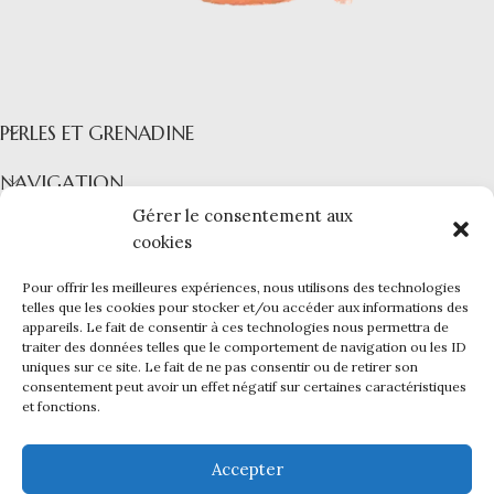
PERLES ET GRENADINE
NAVIGATION
Gérer le consentement aux
COLLECTIONS
cookies
INFORMATIONS
Pour offrir les meilleures expériences, nous utilisons des technologies
PERLES ET GRENADINE
|
Mentions légales -
CGV -
CGU -
telles que les cookies pour stocker et/ou accéder aux informations des
appareils. Le fait de consentir à ces technologies nous permettra de
Confidentialité -
Cookies
traiter des données telles que le comportement de navigation ou les ID
Ce site a été financé par l’Union Européenne dans le cadre du
uniques sur ce site. Le fait de ne pas consentir ou de retirer son
programme FEDER-FSE+ Réunion dont l’Autorité de gestion est la
consentement peut avoir un effet négatif sur certaines caractéristiques
Région Réunion. L’Europe s’engage à La Réunion avec le fonds
et fonctions.
FEDER et le
Kap Numérik
.
Création du site internet et infogérance par
Reunioweb
.
Accepter