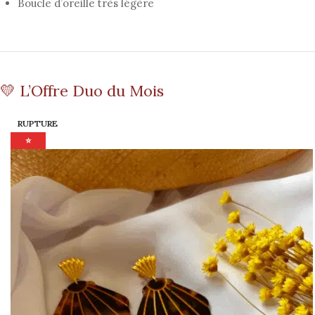
Boucle d’oreille très légère
💛 L’Offre Duo du Mois
RUPTURE
⭐