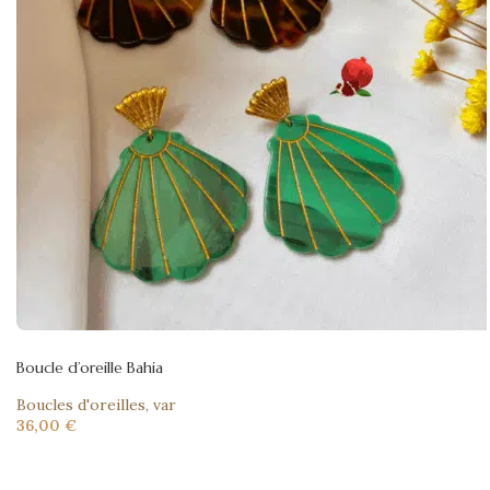
Boucle d’oreille Bahia
Boucles d'oreilles
,
var
36,00
€