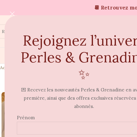
📆 Retrouvez moi
Rejoignez l’unive
Perles & Grenadi
Accueil
Boucles d'oreilles
Boucle d’oreille Bahia
✨
RUPTURE
⭐
💌 Recevez les nouveautés Perles & Grenadine en a
première, ainsi que des offres exclusives réservées
abonnés.
Prénom