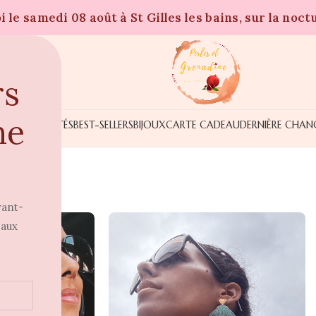
 le samedi 08 août à St Gilles les bains, sur la noct
rs
ne
NOUVEAUTÉS
BEST-SELLERS
BIJOUX
CARTE CADEAU
DERNIÈRE CHAN
vant-
 aux