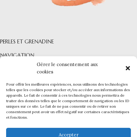
PERLES ET GRENADINE
NAVIGATION
Gérer le consentement aux
COLLECTIONS
cookies
INFORMATIONS
Pour offrir les meilleures expériences, nous utilisons des technologies
PERLES ET GRENADINE
|
Mentions légales -
CGV -
CGU -
telles que les cookies pour stocker et/ou accéder aux informations des
appareils. Le fait de consentir à ces technologies nous permettra de
Confidentialité -
Cookies
traiter des données telles que le comportement de navigation ou les ID
Ce site a été financé par l’Union Européenne dans le cadre du
uniques sur ce site. Le fait de ne pas consentir ou de retirer son
programme FEDER-FSE+ Réunion dont l’Autorité de gestion est la
consentement peut avoir un effet négatif sur certaines caractéristiques
Région Réunion. L’Europe s’engage à La Réunion avec le fonds
et fonctions.
FEDER et le
Kap Numérik
.
Création du site internet et infogérance par
Reunioweb
.
Accepter